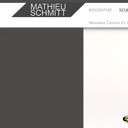
BIOGRAPHIE
SCU
Nouveaux Casinos En 