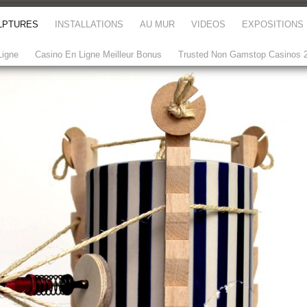
LPTURES
INSTALLATIONS
AU MUR
VIDEOS
EXPOSITIONS
Ligne
Casino En Ligne Meilleur Bonus
Trusted Non Gamstop Casinos 