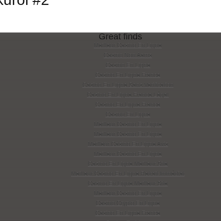
Great finds
Meilleur Casino En Ligne
Casino Non Aams
Casino En Ligne
Casino En Ligne France
Casino En Ligne Sans Verification
Casino En Ligne France Légal
Casino En Ligne France
Casino En Ligne
Meilleur Casino En Ligne
Meilleur Casino En Ligne
Meilleur Casino En Ligne Avis
Meilleur Casino En Ligne
Casino En Ligne Meilleur Site
Meilleur Casino En Ligne Retrait Immédiat
Casino En Ligne Meilleur Site
Meilleur Casino En Ligne
Casino Crypto En Ligne
Casino En Ligne France