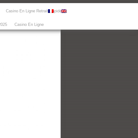
Casino En Ligne Retrait Rapide
2025
Casino En Ligne