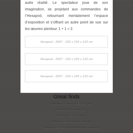
autre réalité. Le spectateur joue de son
imagination, se projetant aux commandes de
l’Hexapod, retournant mentalement l’espace
d’exposition et s’offrant un autre point de vue sur
les œuvres alentour. 1 + 1 = 3
Hexapod - 2007 - 150 x 100 x 120 cm
Hexapod - 2007 - 150 x 100 x 120 cm
Hexapod - 2007 - 150 x 100 x 120 cm
Great finds
Meilleur Casino En Ligne
Casino Non Aams
Casino En Ligne
Casino En Ligne France
Casino En Ligne Sans Verification