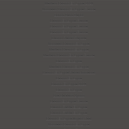
Meilleur Casino En Ligne 2026
Nouveau Casino En Ligne France
Bonus Sans Depot
Casino En Ligne France
Casino En Ligne France
Casino En Ligne France
Casino Retrait Rapide
Nouveau Casino En Ligne
Meilleur Casino En Ligne
Meilleur Casino En Ligne France
Casino En Ligne
Meilleur Casino En Ligne
Casino En Ligne Retrait Immédiat
Casino En Ligne
Casino En Ligne 2026
Casino En Ligne
Site De Paris Sportif
Casino En Ligne France
Casino Fiable En Ligne
Casino Fiable En Ligne
Casino En Ligne Argent Réel
Nouveau Casino En Ligne