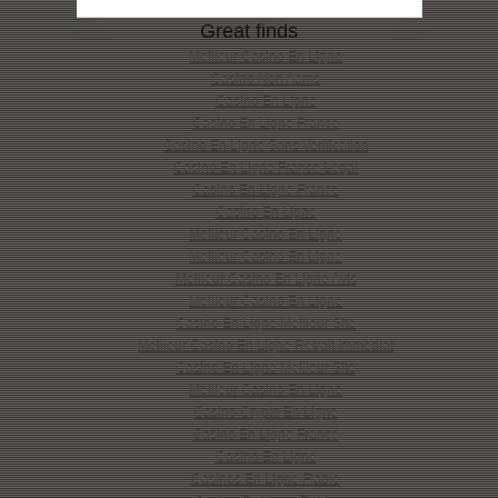
Great finds
Meilleur Casino En Ligne
Casino Non Aams
Casino En Ligne
Casino En Ligne France
Casino En Ligne Sans Verification
Casino En Ligne France Légal
Casino En Ligne France
Casino En Ligne
Meilleur Casino En Ligne
Meilleur Casino En Ligne
Meilleur Casino En Ligne Avis
Meilleur Casino En Ligne
Casino En Ligne Meilleur Site
Meilleur Casino En Ligne Retrait Immédiat
Casino En Ligne Meilleur Site
Meilleur Casino En Ligne
Casino Crypto En Ligne
Casino En Ligne France
Casino En Ligne
Casinos En Ligne Fiable