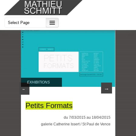
EXHIBITIONS
→
←
Petits Formats
du 7/03/2015 au 18/04/2015
galerie Catherine Issert / St Paul de Vence