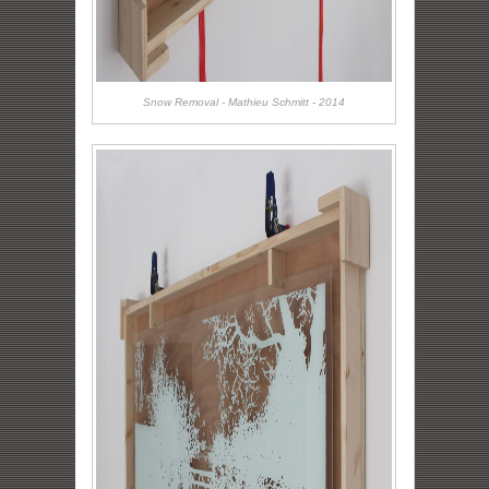
Snow Removal - Mathieu Schmitt - 2014