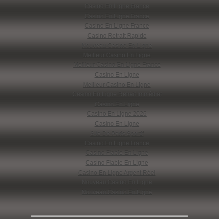
Casino En Ligne France
Casino En Ligne France
Casino En Ligne France
Casino Retrait Rapide
Nouveau Casino En Ligne
Meilleur Casino En Ligne
Meilleur Casino En Ligne France
Casino En Ligne
Meilleur Casino En Ligne
Casino En Ligne Retrait Immédiat
Casino En Ligne
Casino En Ligne 2026
Casino En Ligne
Site De Paris Sportif
Casino En Ligne France
Casino Fiable En Ligne
Casino Fiable En Ligne
Casino En Ligne Argent Réel
Nouveau Casino En Ligne
Nouveau Casino En Ligne