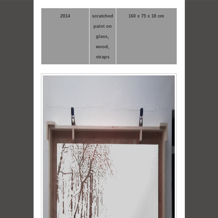
2014
scratched
160 x 75 x 18 cm
paint on
glass,
wood,
straps